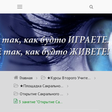
Главная
★Курсы Второго Учителя★ Вершитель Судеб
★Площадка Сакрального Потока★
Открытие Сакрального Потока 1.0
3 занятие "Открытие Сакрального Потока"