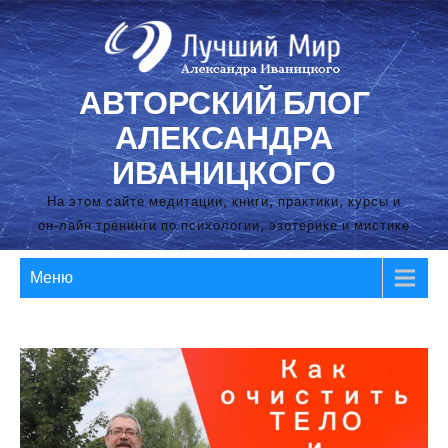
Перейти
к
содержимому
АВТОРСКИЙ БЛОГ
АЛЕКСАНДРА
ИВАНИЦКОГО
На этом сайте медитации, книги, практики, курсы и
он-лайн тренинги по психологии, эзотерике и мистике
Меню