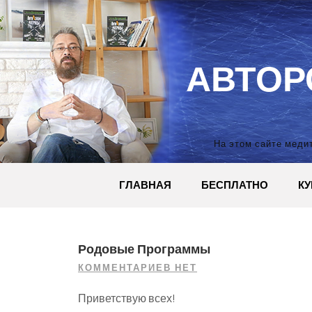
Перейти
к
содержимому
АВТОР
На этом сайте медит
ГЛАВНАЯ
БЕСПЛАТНО
К
Родовые Программы
КОММЕНТАРИЕВ НЕТ
Приветствую всех!