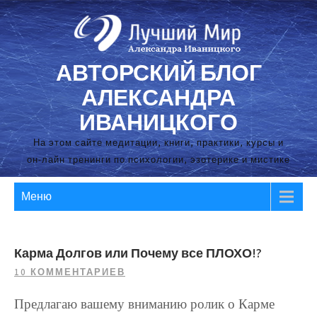
Перейти
к
содержимому
АВТОРСКИЙ БЛОГ
АЛЕКСАНДРА
ИВАНИЦКОГО
На этом сайте медитации, книги, практики, курсы и
он-лайн тренинги по психологии, эзотерике и мистике
Меню
Карма Долгов или Почему все ПЛОХО!?
10 КОММЕНТАРИЕВ
Предлагаю вашему вниманию ролик о Карме