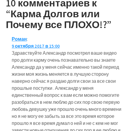
записям
10 комментариев к
“Карма Долгов или
Почему все ПЛОХО!?”
Роман
:
9 октября 2017 в 15:00
Здравствуйте Александр посмотрел ваше видео
про долги карму очень познавательно вы знаете
Александр да у меня сейчас именно такой период
жизни моя жизнь меняется в лучшую сторону
наверно сейчас я раздаю долги свои за все свои
прошлые поступки . Александр у меня
единственный вопрос к вам если можно помогите
разобраться в нем люблю до сих пор свою первую
любовь девушку уже прошло очень много времени
но я не могу ее забыть за все это время которое
прошло я все время думал о ней и не с кем не мог
завести новые отношения до сих пор я ее люблю и