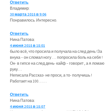
Ответить
Владимир
:
30 марта 2018 в 9:06
Понравилось. Интересно.
Ответить
Нина Патова
:
4 июня 2018 в 18:01
было всё, что просила и получала на след день !За
внука – он сломал ногу … попросила боль на себя !
Он- в гипсе на след день- кайф – говорит , а я ломаю
руку…
Неписала Рассказ- не проси, а то- получишь !
Работает на 100……
Ответить
Нина Патова
:
4 июня 2018 в 18:07